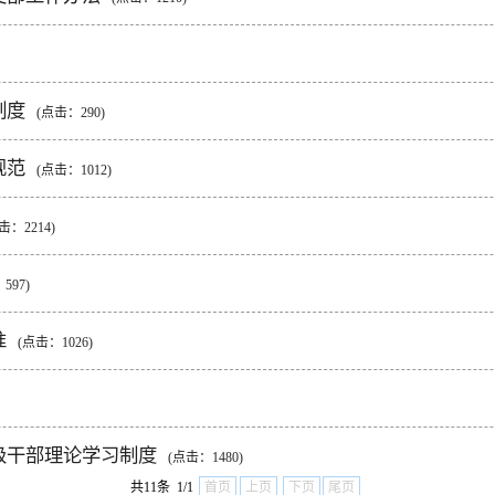
制度
(点击：
290
)
规范
(点击：
1012
)
击：
2214
)
：
597
)
准
(点击：
1026
)
级干部理论学习制度
(点击：
1480
)
共11条 1/1
首页
上页
下页
尾页