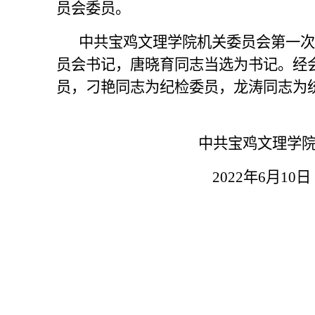
员会
委员。
中共宝鸡文理学院机关委员会
第一次
员会书记
，
唐
晓育
同志当选为书记
。
经
员，
刁艳
同志
为纪检委员，
龙涛同志为
中共宝鸡文理学院机
2022
年
6
月
10
日