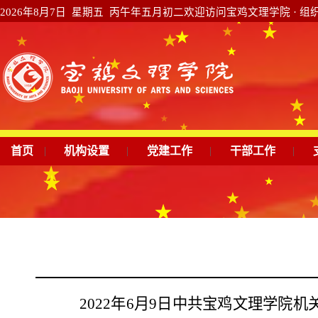
2026年8月7日 星期五 丙午年五月初二
欢迎访问宝鸡文理学院 · 组
首页
|
机构设置
|
党建工作
|
干部工作
|
2022
年
6
月
9
日
中共宝鸡文理学院机