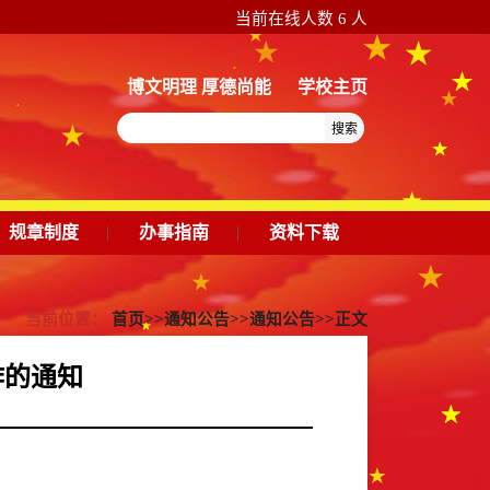
当前在线人数
6
人
博文明理 厚德尚能
学校主页
搜索
规章制度
|
办事指南
|
资料下载
当前位置：
首页
>>
通知公告
>>
通知公告
>>
正文
作的通知